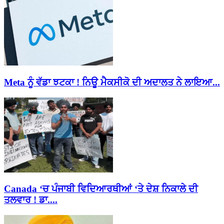
Meta ਨੂੰ ਵੱਡਾ ਝਟਕਾ ! ਨਿਊ ਮੈਕਸੀਕੋ ਦੀ ਅਦਾਲਤ ਨੇ ਲਾਇਆ...
Canada ‘ਚ ਪੰਜਾਬੀ ਵਿਦਿਆਰਥੀਆਂ ‘ਤੇ ਦੇਸ਼ ਨਿਕਾਲੇ ਦੀ
ਤਲਵਾਰ ! ਡਾ....