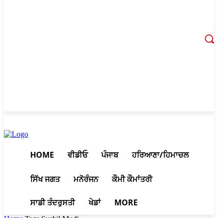
August 8, 2026, 7:51 pm
HOME
ਵੀਡੀਓ
ਪੰਜਾਬ
ਹਰਿਆਣਾ/ਹਿਮਾਚਲ
ਸਿੱਖ ਜਗਤ
ਮਨੋਰੰਜਨ
ਕੌਮੀ ਕੌਮਾਂਤਰੀ
ਸਾਡੀ ਤੰਦਰੁਸਤੀ
ਖੇਡਾਂ
MORE