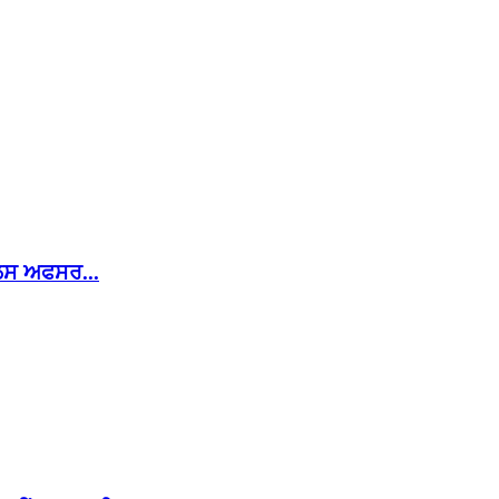
ਿਸ ਅਫਸਰ...