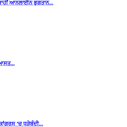
ਰਾਹੀਂ ਆਨਲਾਈਨ ਭੁਗਤਾਨ...
ਿਆਸਤ...
ਾਂਗਰਸ ’ਚ ਧੜੇਬੰਦੀ...