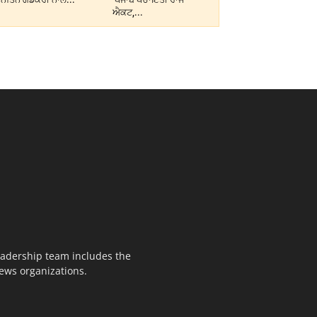
ਐਕਟ,...
leadership team includes the
news organizations.