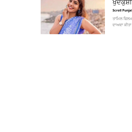
ਖੁਦਕੁਸ਼
Scroll Punja
ਤਾਮਿਲ ਫਿਲਮ 
ਦਾਅਵਾ ਕੀਤਾ ਜ