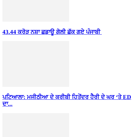
43.44 ਕਰੋੜ ਨਸ਼ਾ ਛਡਾਊ ਗੋਲੀ ਛੱਕ ਗਏ ਪੰਜਾਬੀ
ਪਟਿਆਲਾ: ਮਜੀਠੀਆ ਦੇ ਕਰੀਬੀ ਹਿਤੇਂਦਰ ਹੈਰੀ ਦੇ ਘਰ ‘ਤੇ ED
ਦਾ...