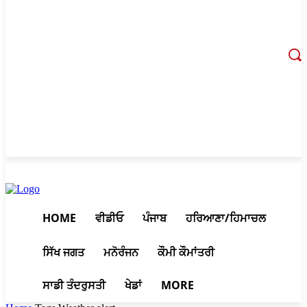
August 6, 2026, 11:29 pm
HOME
ਵੀਡੀਓ
ਪੰਜਾਬ
ਹਰਿਆਣਾ/ਹਿਮਾਚਲ
ਸਿੱਖ ਜਗਤ
ਮਨੋਰੰਜਨ
ਕੌਮੀ ਕੌਮਾਂਤਰੀ
ਸਾਡੀ ਤੰਦਰੁਸਤੀ
ਖੇਡਾਂ
MORE