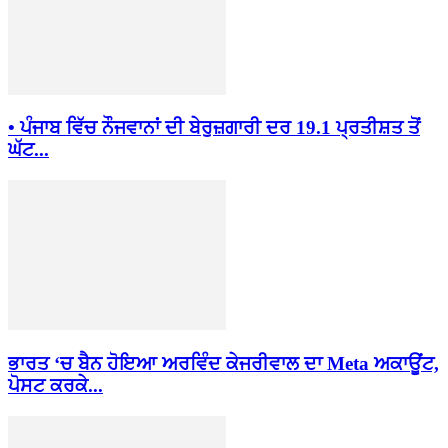
• ਪੰਜਾਬ ਵਿੱਚ ਨੌਜਵਾਨਾਂ ਦੀ ਬੇਰੁਜ਼ਗਾਰੀ ਦਰ 19.1 ਪ੍ਰਤੀਸ਼ਤ ਤੋਂ
ਘੱਟ...
ਭਾਰਤ ‘ਚ ਬੈਨ ਹੋਇਆ ਅਰਵਿੰਦ ਕੇਜਰੀਵਾਲ ਦਾ Meta ਅਕਾਊਂਟ,
ਪੋਸਟ ਕਰਕੇ...