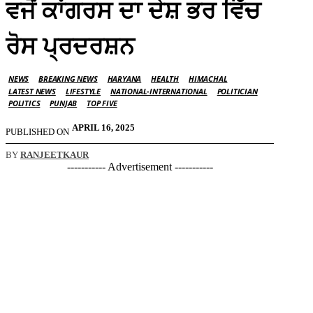
ਵਜੋਂ ਕਾਂਗਰਸ ਦਾ ਦੇਸ਼ ਭਰ ਵਿੱਚ
ਰੋਸ ਪ੍ਰਦਰਸ਼ਨ
NEWS
BREAKING NEWS
HARYANA
HEALTH
HIMACHAL
LATEST NEWS
LIFESTYLE
NATIONAL-INTERNATIONAL
POLITICIAN
POLITICS
PUNJAB
TOP FIVE
APRIL 16, 2025
PUBLISHED ON
BY
RANJEETKAUR
----------- Advertisement -----------