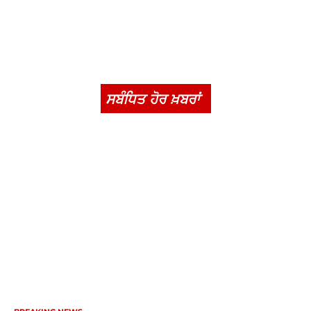
ਸਬੰਧਿਤ ਹੋਰ ਖ਼ਬਰਾਂ