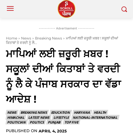
----------- Advertisement -----------
Home
News
Breaking News
ਮਾਪਿਆਂ ਲਈ ਜ਼ਰੂਰੀ ਖ਼ਬਰ ! ਸਕੂਲਾਂ ਦੀਆਂ
ਕਿਤਾਬਾਂ ਤੇ ਵਰਦੀ ਨੂੰ ਲੈ...
ਮਾਪਿਆਂ ਲਈ ਜ਼ਰੂਰੀ ਖ਼ਬਰ !
ਸਕੂਲਾਂ ਦੀਆਂ ਕਿਤਾਬਾਂ ਤੇ ਵਰਦੀ
ਨੂੰ ਲੈ ਕੇ ਪੰਜਾਬ ਸਰਕਾਰ ਦਾ ਵੱਡਾ
ਆਦੇਸ਼ !
NEWS
BREAKING NEWS
EDUCATION
HARYANA
HEALTH
HIMACHAL
LATEST NEWS
LIFESTYLE
NATIONAL-INTERNATIONAL
POLITICIAN
POLITICS
PUNJAB
TOP FIVE
PUBLISHED ON
APRIL 4, 2025