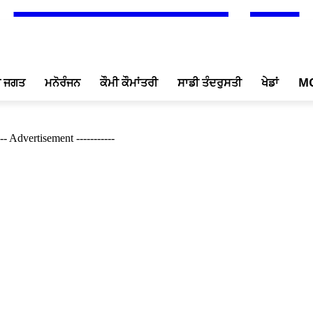
ਖ ਜਗਤ
ਮਨੋਰੰਜਨ
ਕੌਮੀ ਕੌਮਾਂਤਰੀ
ਸਾਡੀ ਤੰਦਰੁਸਤੀ
ਖੇਡਾਂ
M
--- Advertisement -----------