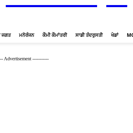
ਖ ਜਗਤ
ਮਨੋਰੰਜਨ
ਕੌਮੀ ਕੌਮਾਂਤਰੀ
ਸਾਡੀ ਤੰਦਰੁਸਤੀ
ਖੇਡਾਂ
M
--- Advertisement -----------