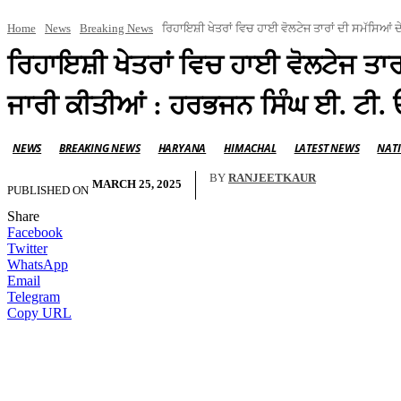
Home
News
Breaking News
ਰਿਹਾਇਸ਼ੀ ਖੇਤਰਾਂ ਵਿਚ ਹਾਈ ਵੋਲਟੇਜ ਤਾਰਾਂ ਦੀ ਸਮੱਸਿਆਂ ਦੇ
ਰਿਹਾਇਸ਼ੀ ਖੇਤਰਾਂ ਵਿਚ ਹਾਈ ਵੋਲਟੇਜ ਤਾਰਾ
ਜਾਰੀ ਕੀਤੀਆਂ : ਹਰਭਜਨ ਸਿੰਘ ਈ. ਟੀ. 
NEWS
BREAKING NEWS
HARYANA
HIMACHAL
LATEST NEWS
NAT
BY
RANJEETKAUR
MARCH 25, 2025
PUBLISHED ON
Share
Facebook
Twitter
WhatsApp
Email
Telegram
Copy URL