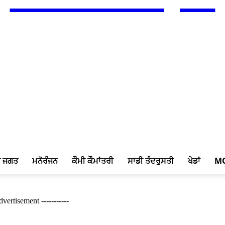
ਖ ਜਗਤ
ਮਨੋਰੰਜਨ
ਕੌਮੀ ਕੌਮਾਂਤਰੀ
ਸਾਡੀ ਤੰਦਰੁਸਤੀ
ਖੇਡਾਂ
M
Advertisement -----------