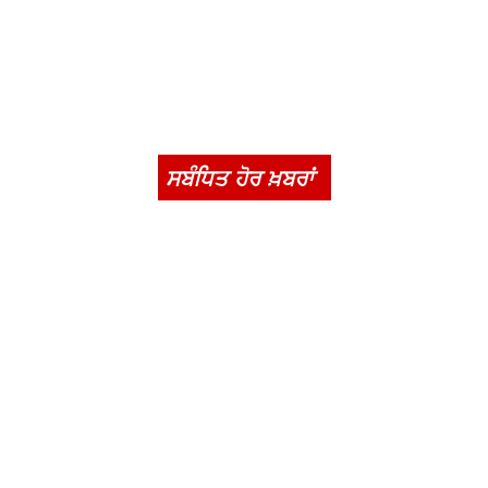
ਸਬੰਧਿਤ ਹੋਰ ਖ਼ਬਰਾਂ