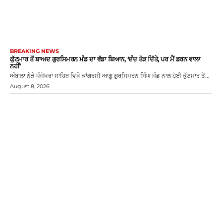
BREAKING NEWS
ਕੁੱਟਮਾਰ ਤੋਂ ਬਾਅਦ ਗੁਰਸਿਮਰਨ ਮੰਡ ਦਾ ਵੱਡਾ ਬਿਆਨ, ‘ਦੰਦ ਤੋੜ ਦਿੱਤੇ, ਪਰ ਮੈਂ ਡਰਨ ਵਾਲਾ
ਨਹੀਂ’
ਅੰਬਾਲਾ ਨੇੜੇ ਪੰਜੋਖਰਾ ਸਾਹਿਬ ਵਿਖੇ ਕਾਂਗਰਸੀ ਆਗੂ ਗੁਰਸਿਮਰਨ ਸਿੰਘ ਮੰਡ ਨਾਲ ਹੋਈ ਕੁੱਟਮਾਰ ਤੋਂ...
August 8, 2026