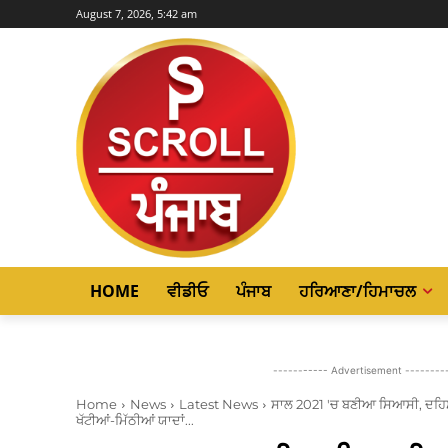
August 7, 2026, 5:42 am
HOME
ਵੀਡੀਓ
ਪੰਜਾਬ
ਹਰਿਆਣਾ/ਹਿਮਾਚਲ
----------- Advertisement --------
Home
News
Latest News
ਸਾਲ 2021 'ਚ ਬਣੀਆ ਸਿਆਸੀ, ਦਹਿ
ਖੱਟੀਆਂ-ਮਿੱਠੀਆਂ ਯਾਦਾਂ...