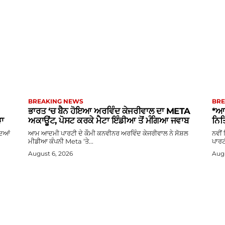
BREAKING NEWS
BRE
ਭਾਰਤ ‘ਚ ਬੈਨ ਹੋਇਆ ਅਰਵਿੰਦ ਕੇਜਰੀਵਾਲ ਦਾ META
*ਆਪ
ੜਾ
ਅਕਾਊਂਟ, ਪੋਸਟ ਕਰਕੇ ਮੈਟਾ ਇੰਡੀਆ ਤੋਂ ਮੰਗਿਆ ਜਵਾਬ
ਨਿਤ
ਦਿਆਂ
ਆਮ ਆਦਮੀ ਪਾਰਟੀ ਦੇ ਕੌਮੀ ਕਨਵੀਨਰ ਅਰਵਿੰਦ ਕੇਜਰੀਵਾਲ ਨੇ ਸੋਸ਼ਲ
ਨਵੀਂ
ਮੀਡੀਆ ਕੰਪਨੀ Meta ‘ਤੇ...
ਪਾਰਟ
August 6, 2026
Augu