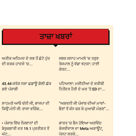
ਤਾਜ਼ਾ ਖਬਰਾਂ
ਅਤੀਕ ਅਹਿਮਦ ਦੇ ਸਭ ਤੋਂ ਛੋਟੇ ਪੁੱਤ
ਜਬਰ ਜਨਾਹ ਮਾਮਲੇ ‘ਚ ਤਰੁਣ
ਦੀ ਸੜਕ ਹਾਦਸੇ ‘ਚ...
ਤੇਜਪਾਲ ਨੂੰ ਵੱਡਾ ਝਟਕਾ: ਹਾਈ
ਕੋਰਟ...
43.44 ਕਰੋੜ ਨਸ਼ਾ ਛਡਾਊ ਗੋਲੀ ਛੱਕ
ਪਟਿਆਲਾ: ਮਜੀਠੀਆ ਦੇ ਕਰੀਬੀ
ਗਏ ਪੰਜਾਬੀ
ਹਿਤੇਂਦਰ ਹੈਰੀ ਦੇ ਘਰ ‘ਤੇ ED ਦਾ...
ਸਾਹਮਣੇ ਆਓ ਚੰਨੀ ਜੀ, ਭਾਜਪਾ ਦੀ
“ਅਸ਼ਵਨੀ ਜੀ ਪੰਜਾਬ ਦੀਆਂ ਮਾਵਾਂ-
ਕਿਉਂ ਮੰਨੀ ਜੀ: ਰਾਜਾ ਵੜਿੰਗ...
ਭੈਣਾਂ ਤੋਂ ਕੰਨ ਫੜ ਕੇ ਮੁਆਫੀ ਮੰਗਣ”...
• ਪੰਜਾਬ ਵਿੱਚ ਨੌਜਵਾਨਾਂ ਦੀ
ਭਾਰਤ ‘ਚ ਬੈਨ ਹੋਇਆ ਅਰਵਿੰਦ
ਬੇਰੁਜ਼ਗਾਰੀ ਦਰ 19.1 ਪ੍ਰਤੀਸ਼ਤ ਤੋਂ
ਕੇਜਰੀਵਾਲ ਦਾ Meta ਅਕਾਊਂਟ,
ਘੱਟ...
ਪੋਸਟ ਕਰਕੇ...