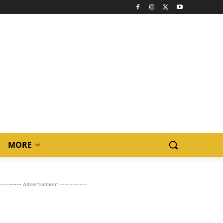
MORE
--------- Advertisement -----------