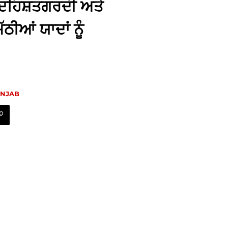
 ਦਹਿਸ਼ਤਗਰਦੀ ਅਤੇ
ਠੀਆਂ ਯਾਦਾਂ ਨੂੰ
UNJAB