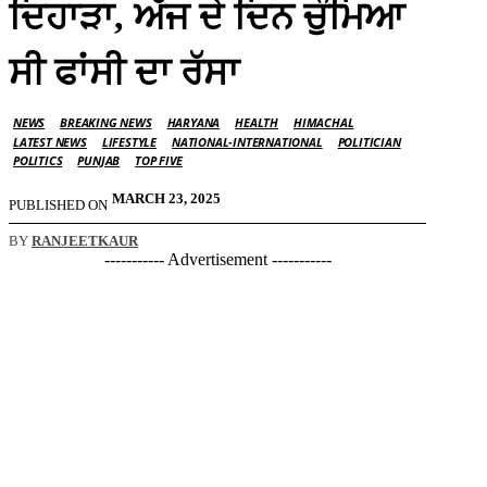
ਦਿਹਾੜਾ, ਅੱਜ ਦੇ ਦਿਨ ਚੁੰਮਿਆ
ਸੀ ਫਾਂਸੀ ਦਾ ਰੱਸਾ
NEWS
BREAKING NEWS
HARYANA
HEALTH
HIMACHAL
LATEST NEWS
LIFESTYLE
NATIONAL-INTERNATIONAL
POLITICIAN
POLITICS
PUNJAB
TOP FIVE
MARCH 23, 2025
PUBLISHED ON
BY
RANJEETKAUR
----------- Advertisement -----------