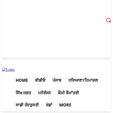
August 7, 2026, 2:29 pm
HOME
ਵੀਡੀਓ
ਪੰਜਾਬ
ਹਰਿਆਣਾ/ਹਿਮਾਚਲ
ਸਿੱਖ ਜਗਤ
ਮਨੋਰੰਜਨ
ਕੌਮੀ ਕੌਮਾਂਤਰੀ
ਸਾਡੀ ਤੰਦਰੁਸਤੀ
ਖੇਡਾਂ
MORE