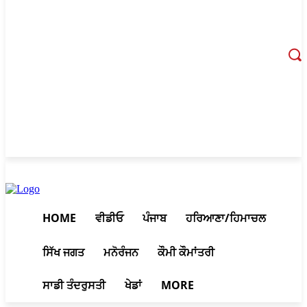
August 7, 2026, 7:59 am
HOME
ਵੀਡੀਓ
ਪੰਜਾਬ
ਹਰਿਆਣਾ/ਹਿਮਾਚਲ
ਸਿੱਖ ਜਗਤ
ਮਨੋਰੰਜਨ
ਕੌਮੀ ਕੌਮਾਂਤਰੀ
ਸਾਡੀ ਤੰਦਰੁਸਤੀ
ਖੇਡਾਂ
MORE