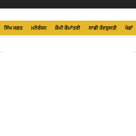
ਸਿੱਖ ਜਗਤ
ਮਨੋਰੰਜਨ
ਕੌਮੀ ਕੌਮਾਂਤਰੀ
ਸਾਡੀ ਤੰਦਰੁਸਤੀ
ਖੇਡਾਂ
---
--