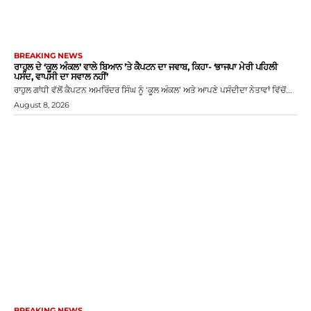
BREAKING NEWS
ਰਾਹੁਲ ਦੇ ‘ਕੂਲ ਅੰਕਲ’ ਵਾਲੇ ਬਿਆਨ ’ਤੇ ਕੈਪਟਨ ਦਾ ਜਵਾਬ, ਕਿਹਾ- ‘ਭਾਜਪਾ ਮੇਰੀ ਪਹਿਲੀ
ਪਸੰਦ, ਵਾਪਸੀ ਦਾ ਸਵਾਲ ਨਹੀਂ’
ਰਾਹੁਲ ਗਾਂਧੀ ਵੱਲੋਂ ਕੈਪਟਨ ਅਮਰਿੰਦਰ ਸਿੰਘ ਨੂੰ ‘ਕੂਲ ਅੰਕਲ’ ਅਤੇ ਆਪਣੇ ਪਸੰਦੀਦਾ ਨੇਤਾਵਾਂ ਵਿੱਚੋਂ...
August 8, 2026
BREAKING NEWS