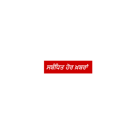
ਸਬੰਧਿਤ ਹੋਰ ਖ਼ਬਰਾਂ