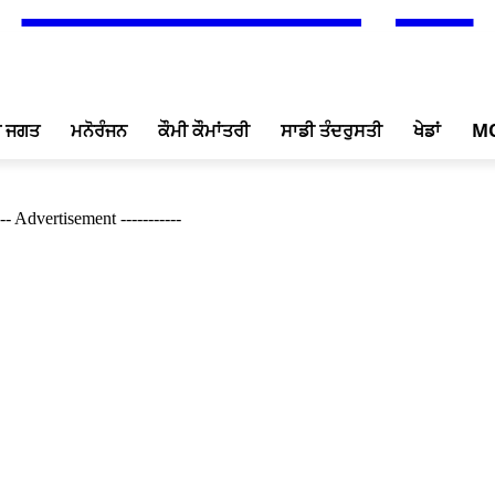
ਖ ਜਗਤ
ਮਨੋਰੰਜਨ
ਕੌਮੀ ਕੌਮਾਂਤਰੀ
ਸਾਡੀ ਤੰਦਰੁਸਤੀ
ਖੇਡਾਂ
M
--- Advertisement -----------