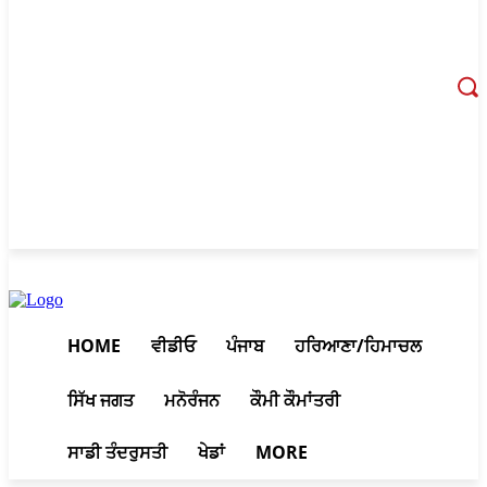
August 9, 2026, 1:23 pm
HOME
ਵੀਡੀਓ
ਪੰਜਾਬ
ਹਰਿਆਣਾ/ਹਿਮਾਚਲ
ਸਿੱਖ ਜਗਤ
ਮਨੋਰੰਜਨ
ਕੌਮੀ ਕੌਮਾਂਤਰੀ
ਸਾਡੀ ਤੰਦਰੁਸਤੀ
ਖੇਡਾਂ
MORE