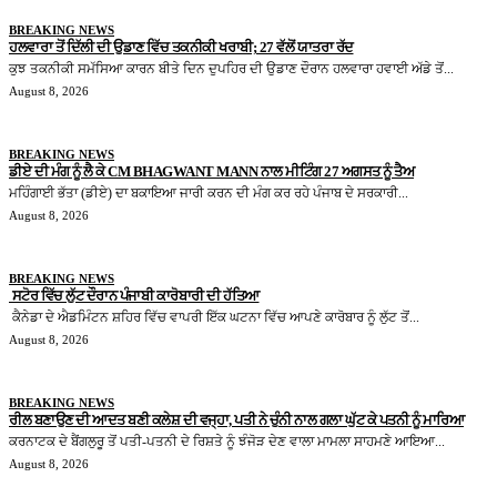
BREAKING NEWS
ਹਲਵਾਰਾ ਤੋਂ ਦਿੱਲੀ ਦੀ ਉਡਾਣ ਵਿੱਚ ਤਕਨੀਕੀ ਖਰਾਬੀ; 27 ਵੱਲੋਂ ਯਾਤਰਾ ਰੱਦ
ਕੁਝ ਤਕਨੀਕੀ ਸਮੱਸਿਆ ਕਾਰਨ ਬੀਤੇ ਦਿਨ ਦੁਪਹਿਰ ਦੀ ਉਡਾਣ ਦੌਰਾਨ ਹਲਵਾਰਾ ਹਵਾਈ ਅੱਡੇ ਤੋਂ...
August 8, 2026
BREAKING NEWS
ਡੀਏ ਦੀ ਮੰਗ ਨੂੰ ਲੈ ਕੇ CM BHAGWANT MANN ਨਾਲ ਮੀਟਿੰਗ 27 ਅਗਸਤ ਨੂੰ ਤੈਅ
ਮਹਿੰਗਾਈ ਭੱਤਾ (ਡੀਏ) ਦਾ ਬਕਾਇਆ ਜਾਰੀ ਕਰਨ ਦੀ ਮੰਗ ਕਰ ਰਹੇ ਪੰਜਾਬ ਦੇ ਸਰਕਾਰੀ...
August 8, 2026
BREAKING NEWS
ਸਟੋਰ ਵਿੱਚ ਲੁੱਟ ਦੌਰਾਨ ਪੰਜਾਬੀ ਕਾਰੋਬਾਰੀ ਦੀ ਹੱਤਿਆ
ਕੈਨੇਡਾ ਦੇ ਐਡਮਿੰਟਨ ਸ਼ਹਿਰ ਵਿੱਚ ਵਾਪਰੀ ਇੱਕ ਘਟਨਾ ਵਿੱਚ ਆਪਣੇ ਕਾਰੋਬਾਰ ਨੂੰ ਲੁੱਟ ਤੋਂ...
August 8, 2026
BREAKING NEWS
ਰੀਲ ਬਣਾਉਣ ਦੀ ਆਦਤ ਬਣੀ ਕਲੇਸ਼ ਦੀ ਵਜ੍ਹਾ, ਪਤੀ ਨੇ ਚੁੰਨੀ ਨਾਲ ਗਲਾ ਘੁੱਟ ਕੇ ਪਤਨੀ ਨੂੰ ਮਾਰਿਆ
ਕਰਨਾਟਕ ਦੇ ਬੈਂਗਲੁਰੂ ਤੋਂ ਪਤੀ-ਪਤਨੀ ਦੇ ਰਿਸ਼ਤੇ ਨੂੰ ਝੰਜੋੜ ਦੇਣ ਵਾਲਾ ਮਾਮਲਾ ਸਾਹਮਣੇ ਆਇਆ...
August 8, 2026