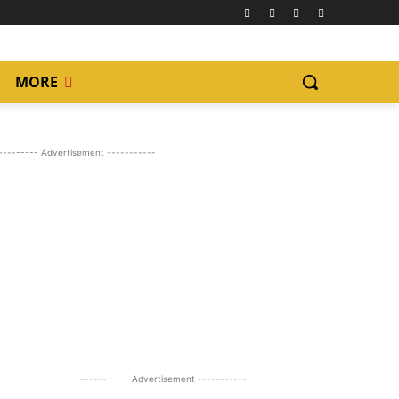
MORE
--------- Advertisement -----------
----------- Advertisement -----------