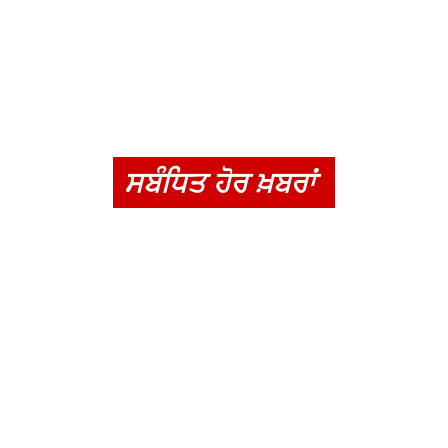
ਸਬੰਧਿਤ ਹੋਰ ਖ਼ਬਰਾਂ