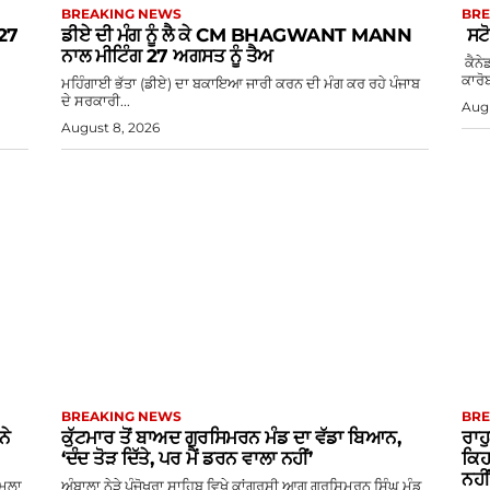
BREAKING NEWS
BRE
 27
ਡੀਏ ਦੀ ਮੰਗ ਨੂੰ ਲੈ ਕੇ CM BHAGWANT MANN
ਸਟੋ
ਨਾਲ ਮੀਟਿੰਗ 27 ਅਗਸਤ ਨੂੰ ਤੈਅ
ਕੈਨੇ
ਕਾਰੋਬਾ
ਮਹਿੰਗਾਈ ਭੱਤਾ (ਡੀਏ) ਦਾ ਬਕਾਇਆ ਜਾਰੀ ਕਰਨ ਦੀ ਮੰਗ ਕਰ ਰਹੇ ਪੰਜਾਬ
ਦੇ ਸਰਕਾਰੀ...
Augu
August 8, 2026
BREAKING NEWS
BRE
ਨੇ
ਕੁੱਟਮਾਰ ਤੋਂ ਬਾਅਦ ਗੁਰਸਿਮਰਨ ਮੰਡ ਦਾ ਵੱਡਾ ਬਿਆਨ,
ਰਾਹ
‘ਦੰਦ ਤੋੜ ਦਿੱਤੇ, ਪਰ ਮੈਂ ਡਰਨ ਵਾਲਾ ਨਹੀਂ’
ਕਿਹ
ਨਹੀਂ
ਾਮਲਾ
ਅੰਬਾਲਾ ਨੇੜੇ ਪੰਜੋਖਰਾ ਸਾਹਿਬ ਵਿਖੇ ਕਾਂਗਰਸੀ ਆਗੂ ਗੁਰਸਿਮਰਨ ਸਿੰਘ ਮੰਡ