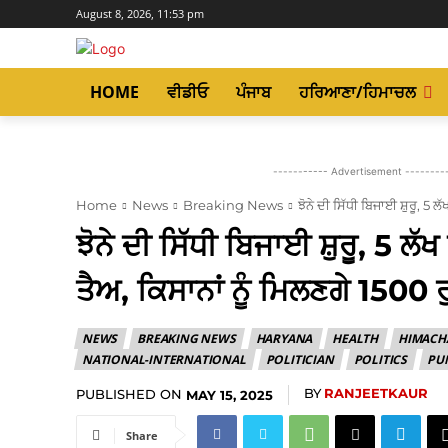
August 8, 2026, 11:53 pm
HOME
ਵੀਡੀਓ
ਪੰਜਾਬ
ਹਰਿਆਣਾ/ਹਿਮਾਚਲ
----------- Advertisement --------
Home
News
Breaking News
ਝੋਨੇ ਦੀ ਸਿੱਧੀ ਬਿਜਾਈ ਸ਼ੁਰੂ, 5 ਲ
ਝੋਨੇ ਦੀ ਸਿੱਧੀ ਬਿਜਾਈ ਸ਼ੁਰੂ, 5 ਲ
ਤੈਅ, ਕਿਸਾਨਾਂ ਨੂੰ ਮਿਲਣਗੇ 1500 
NEWS
BREAKING NEWS
HARYANA
HEALTH
HIMACH
NATIONAL-INTERNATIONAL
POLITICIAN
POLITICS
PU
BY
RANJEETKAUR
PUBLISHED ON
MAY 15, 2025
Share