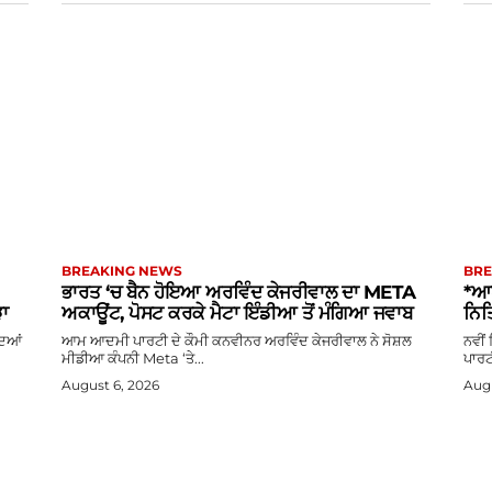
BREAKING NEWS
BRE
ਭਾਰਤ ‘ਚ ਬੈਨ ਹੋਇਆ ਅਰਵਿੰਦ ਕੇਜਰੀਵਾਲ ਦਾ META
*ਆਪ
ੜਾ
ਅਕਾਊਂਟ, ਪੋਸਟ ਕਰਕੇ ਮੈਟਾ ਇੰਡੀਆ ਤੋਂ ਮੰਗਿਆ ਜਵਾਬ
ਨਿਤ
ਦਿਆਂ
ਆਮ ਆਦਮੀ ਪਾਰਟੀ ਦੇ ਕੌਮੀ ਕਨਵੀਨਰ ਅਰਵਿੰਦ ਕੇਜਰੀਵਾਲ ਨੇ ਸੋਸ਼ਲ
ਨਵੀਂ
ਮੀਡੀਆ ਕੰਪਨੀ Meta ‘ਤੇ...
ਪਾਰਟ
August 6, 2026
Augu