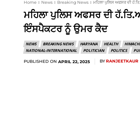
Home
News
Breaking News
ਮਹਿਲਾ ਪੁਲਿਸ ਅਫਸਰ ਦੀ ਹੱ.ਤਿ
ਮਹਿਲਾ ਪੁਲਿਸ ਅਫਸਰ ਦੀ ਹੱ.ਤਿ.
ਇੰਸਪੈਕਟਰ ਨੂੰ ਉਮਰ ਕੈਦ
NEWS
BREAKING NEWS
HARYANA
HEALTH
HIMACH
NATIONAL-INTERNATIONAL
POLITICIAN
POLITICS
PU
BY
RANJEETKAUR
PUBLISHED ON
APRIL 22, 2025
Share