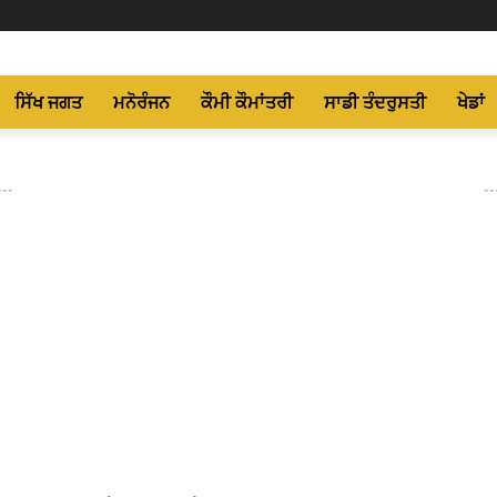
ਸਿੱਖ ਜਗਤ
ਮਨੋਰੰਜਨ
ਕੌਮੀ ਕੌਮਾਂਤਰੀ
ਸਾਡੀ ਤੰਦਰੁਸਤੀ
ਖੇਡਾਂ
---
--