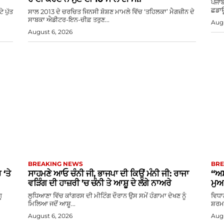
ਪੰਜਾਬ
ਛਡਾਊ
 ਪੁੱਤ
ਸਾਲ 2013 ਦੇ ਚਰਚਿਤ ਜਿਨਸੀ ਸ਼ੋਸ਼ਣ ਮਾਮਲੇ ਵਿੱਚ ‘ਤਹਿਲਕਾ’ ਮੈਗਜ਼ੀਨ ਦੇ
ਸਾਬਕਾ ਐਡੀਟਰ-ਇਨ-ਚੀਫ਼ ਤਰੁਣ...
Augu
August 6, 2026
BREAKING NEWS
BRE
‘ਤੇ
ਸਾਹਮਣੇ ਆਓ ਚੰਨੀ ਜੀ, ਭਾਜਪਾ ਦੀ ਕਿਉਂ ਮੰਨੀ ਜੀ: ਰਾਜਾ
“ਅਸ
ਵੜਿੰਗ ਦੀ ਹਾਜ਼ਰੀ ’ਚ ਚੰਨੀ ਤੇ ਆਸ਼ੂ ਦੇ ਲੱਗੇ ਨਾਅਰੇ
ਮੁਆ
ੂ
ਲੁਧਿਆਣਾ ਵਿੱਚ ਕਾਂਗਰਸ ਦੀ ਮੀਟਿੰਗ ਦੌਰਾਨ ਉਸ ਸਮੇਂ ਹੰਗਾਮਾ ਦੇਖਣ ਨੂੰ
ਵਿਧਾ
ਮਿਲਿਆ ਜਦੋਂ ਆਸ਼ੂ...
ਸ਼ਰਮਾ
August 6, 2026
Augu