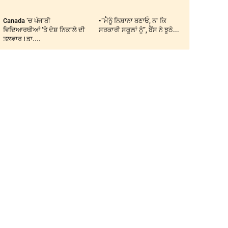
Canada ‘ਚ ਪੰਜਾਬੀ
•“ਮੈਨੂੰ ਨਿਸ਼ਾਨਾ ਬਣਾਓ, ਨਾ ਕਿ
ਵਿਦਿਆਰਥੀਆਂ ‘ਤੇ ਦੇਸ਼ ਨਿਕਾਲੇ ਦੀ
ਸਰਕਾਰੀ ਸਕੂਲਾਂ ਨੂੰ”, ਬੈਂਸ ਨੇ ਝੂਠੇ...
ਤਲਵਾਰ ! ਡਾ....