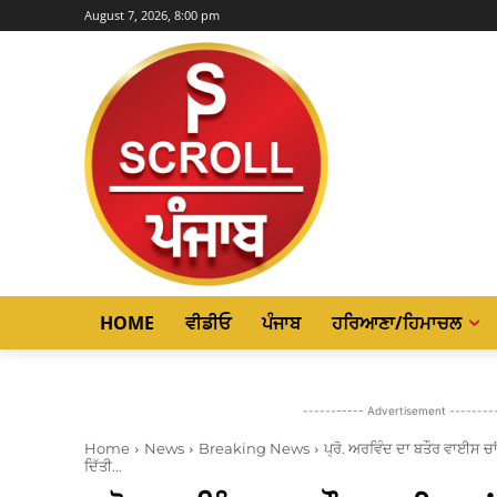
August 7, 2026, 8:00 pm
HOME
ਵੀਡੀਓ
ਪੰਜਾਬ
ਹਰਿਆਣਾ/ਹਿਮਾਚਲ
----------- Advertisement --------
Home
News
Breaking News
ਪ੍ਰੋ. ਅਰਵਿੰਦ ਦਾ ਬਤੌਰ ਵਾਈਸ ਚ
ਦਿੱਤੀ...