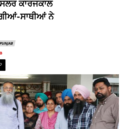
ਚਾਂਸਲਰ ਕਾਰਜਕਾਲ
ਸੰਗੀਆਂ-ਸਾਥੀਆਂ ਨੇ
PUNJAB
B