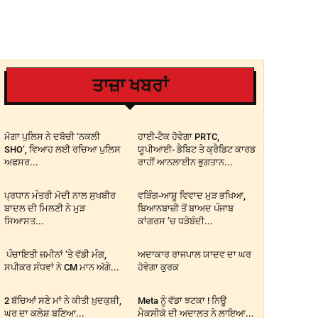
ਤਾਜ਼ਾ ਖਬਰਾਂ
ਮੋਗਾ ਪੁਲਿਸ ਨੇ ਦਬੋਚੀ ‘ਨਕਲੀ
ਹਾਈ-ਟੈਕ ਹੋਵੇਗਾ PRTC,
SHO’, ਵਿਆਹ ਲਈ ਰਚਿਆ ਪੁਲਿਸ
ਯੂਪੀਆਈ- ਡੈਬਿਟ ਤੇ ਕ੍ਰੈਡਿਟ ਕਾਰਡ
ਅਫਸਰ...
ਰਾਹੀਂ ਆਨਲਾਈਨ ਭੁਗਤਾਨ...
ਪ੍ਰਧਾਨ ਮੰਤਰੀ ਮੋਦੀ ਨਾਲ ਸੁਖਬੀਰ
ਵੜਿੰਗ-ਆਸ਼ੂ ਵਿਵਾਦ ਮੁੜ ਭਖਿਆ,
ਬਾਦਲ ਦੀ ਮਿਲਣੀ ਨੇ ਮੁੜ
ਬਿਆਨਬਾਜ਼ੀ ਤੋਂ ਬਾਅਦ ਪੰਜਾਬ
ਸਿਆਸਤ...
ਕਾਂਗਰਸ ’ਚ ਧੜੇਬੰਦੀ...
ਪੰਚਾਇਤੀ ਜ਼ਮੀਨਾਂ ’ਤੇ ਵੱਡੀ ਮੰਗ,
ਅਦਾਕਾਰ ਰਾਜਪਾਲ ਯਾਦਵ ਦਾ ਘਰ
ਸਪੀਕਰ ਸੰਧਵਾਂ ਨੇ CM ਮਾਨ ਅੱਗੇ...
ਹੋਵੇਗਾ ਕੁਰਕ
2 ਬੱਚਿਆਂ ਸਣੇ ਮਾਂ ਨੇ ਕੀਤੀ ਖ਼ੁਦਕੁਸ਼ੀ,
Meta ਨੂੰ ਵੱਡਾ ਝਟਕਾ ! ਨਿਊ
ਘਰ ਦਾ ਕਲੇਸ਼ ਬਣਿਆ...
ਮੈਕਸੀਕੋ ਦੀ ਅਦਾਲਤ ਨੇ ਲਾਇਆ...