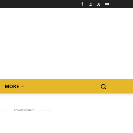
MORE
--------- Advertisement -----------