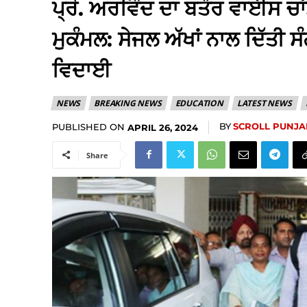
ਪ੍ਰੋ. ਅਰਵਿੰਦ ਦਾ ਬਤੌਰ ਵਾਈਸ 
ਮੁਕੰਮਲ: ਸੇਜਲ ਅੱਖਾਂ ਨਾਲ ਦਿੱਤੀ 
ਵਿਦਾਈ
NEWS
BREAKING NEWS
EDUCATION
LATEST NEWS
BY
SCROLL PUNJA
PUBLISHED ON
APRIL 26, 2024
Share