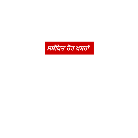
ਸਬੰਧਿਤ ਹੋਰ ਖ਼ਬਰਾਂ