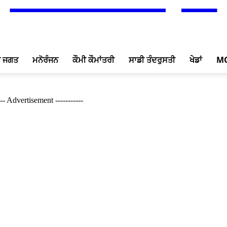
ਖ ਜਗਤ
ਮਨੋਰੰਜਨ
ਕੌਮੀ ਕੌਮਾਂਤਰੀ
ਸਾਡੀ ਤੰਦਰੁਸਤੀ
ਖੇਡਾਂ
M
--- Advertisement -----------