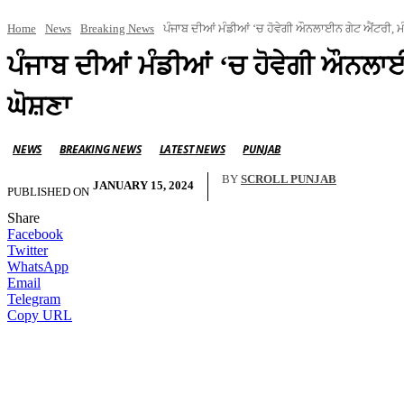
Home
News
Breaking News
ਪੰਜਾਬ ਦੀਆਂ ਮੰਡੀਆਂ ‘ਚ ਹੋਵੇਗੀ ਔਨਲਾਈਨ ਗੇਟ ਐਂਟਰੀ, ਮੰ
ਪੰਜਾਬ ਦੀਆਂ ਮੰਡੀਆਂ ‘ਚ ਹੋਵੇਗੀ ਔਨਲਾਈ
ਘੋਸ਼ਣਾ
NEWS
BREAKING NEWS
LATEST NEWS
PUNJAB
BY
SCROLL PUNJAB
JANUARY 15, 2024
PUBLISHED ON
Share
Facebook
Twitter
WhatsApp
Email
Telegram
Copy URL