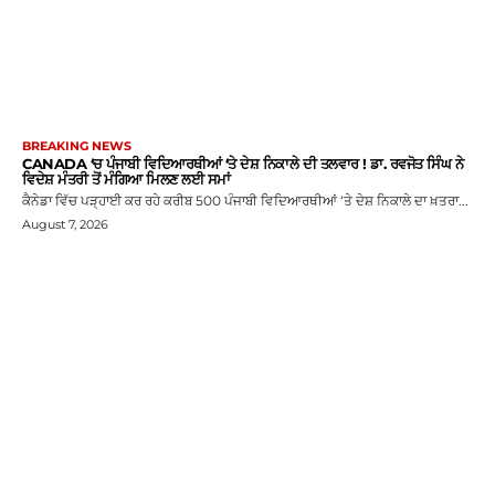
BREAKING NEWS
CANADA ‘ਚ ਪੰਜਾਬੀ ਵਿਦਿਆਰਥੀਆਂ ‘ਤੇ ਦੇਸ਼ ਨਿਕਾਲੇ ਦੀ ਤਲਵਾਰ ! ਡਾ. ਰਵਜੋਤ ਸਿੰਘ ਨੇ
ਵਿਦੇਸ਼ ਮੰਤਰੀ ਤੋਂ ਮੰਗਿਆ ਮਿਲਣ ਲਈ ਸਮਾਂ
ਕੈਨੇਡਾ ਵਿੱਚ ਪੜ੍ਹਾਈ ਕਰ ਰਹੇ ਕਰੀਬ 500 ਪੰਜਾਬੀ ਵਿਦਿਆਰਥੀਆਂ ‘ਤੇ ਦੇਸ਼ ਨਿਕਾਲੇ ਦਾ ਖ਼ਤਰਾ...
August 7, 2026