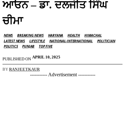
ਆਓਨ – ਡਾ. ਦਲਜੀਤ ਸਿੰਘ
ਚੀਮਾ
NEWS
BREAKING NEWS
HARYANA
HEALTH
HIMACHAL
LATEST NEWS
LIFESTYLE
NATIONAL-INTERNATIONAL
POLITICIAN
POLITICS
PUNJAB
TOP FIVE
APRIL 10, 2025
PUBLISHED ON
BY
RANJEETKAUR
----------- Advertisement -----------