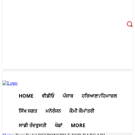
August 8, 2026, 2:27 am
HOME
ਵੀਡੀਓ
ਪੰਜਾਬ
ਹਰਿਆਣਾ/ਹਿਮਾਚਲ
ਸਿੱਖ ਜਗਤ
ਮਨੋਰੰਜਨ
ਕੌਮੀ ਕੌਮਾਂਤਰੀ
ਸਾਡੀ ਤੰਦਰੁਸਤੀ
ਖੇਡਾਂ
MORE