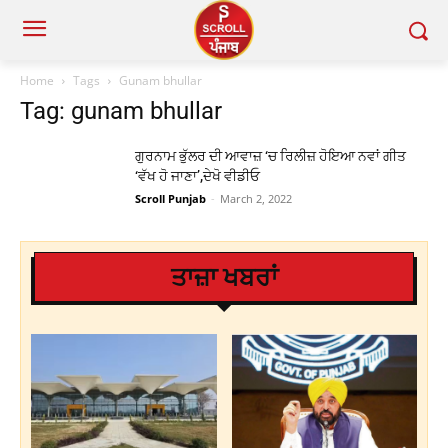
Home
Tags
Gunam bhullar
Tag: gunam bhullar
ਗੁਰਨਾਮ ਭੁੱਲਰ ਦੀ ਆਵਾਜ਼ ‘ਚ ਰਿਲੀਜ਼ ਹੋਇਆ ਨਵਾਂ ਗੀਤ
‘ਵੱਖ ਹੋ ਜਾਣਾ’,ਦੇਖੋ ਵੀਡੀਓ
Scroll Punjab
-
March 2, 2022
ਤਾਜ਼ਾ ਖਬਰਾਂ