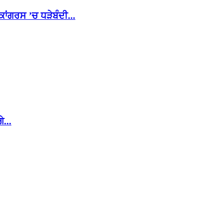
ਾਂਗਰਸ ’ਚ ਧੜੇਬੰਦੀ...
...