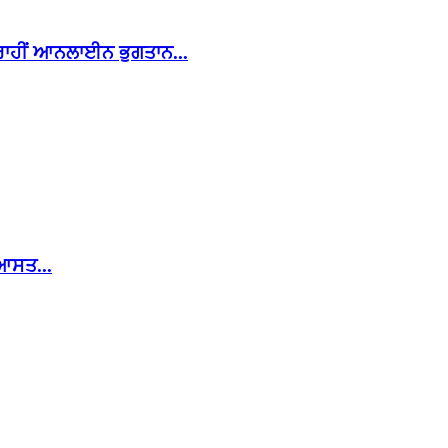
ਰਾਹੀਂ ਆਨਲਾਈਨ ਭੁਗਤਾਨ...
ਿਆਸਤ...