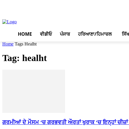
August 8, 2026, 12:17 am
HOME
ਵੀਡੀਓ
ਪੰਜਾਬ
ਹਰਿਆਣਾ/ਹਿਮਾਚਲ
ਸਿੱ
Home
Tags
Healht
Tag: healht
ਗਰਮੀਆਂ ਦੇ ਮੌਸਮ ‘ਚ ਗਰਭਵਤੀ ਔਰਤਾਂ ਖੁਰਾਕ ‘ਚ ਇਨ੍ਹਾਂ ਚੀਜ਼ਾਂ ਨ