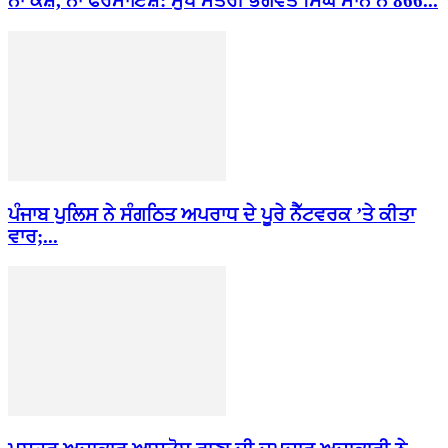
ਨਾ ਕੈਸ਼, ਨਾ ਫਰਮਾਇਸ਼: ਮੁੱਖ ਮੰਤਰੀ ਭਗਵੰਤ ਸਿੰਘ ਮਾਨ ਨੇ 866...
ਪੰਜਾਬ ਪੁਲਿਸ ਨੇ ਸੰਗਠਿਤ ਅਪਰਾਧ ਦੇ ਪੂਰੇ ਨੈੱਟਵਰਕ ’ਤੇ ਕੀਤਾ
ਵਾਰ;...