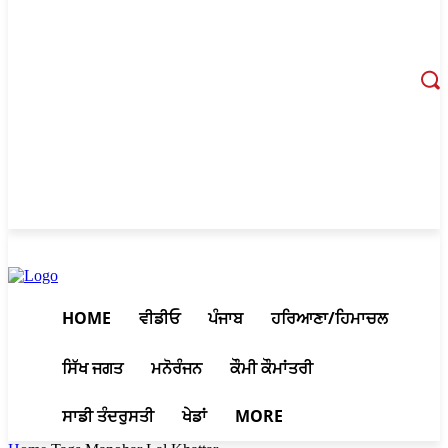
August 8, 2026, 5:51 am
HOME
ਵੀਡੀਓ
ਪੰਜਾਬ
ਹਰਿਆਣਾ/ਹਿਮਾਚਲ
ਸਿੱਖ ਜਗਤ
ਮਨੋਰੰਜਨ
ਕੌਮੀ ਕੌਮਾਂਤਰੀ
ਸਾਡੀ ਤੰਦਰੁਸਤੀ
ਖੇਡਾਂ
MORE