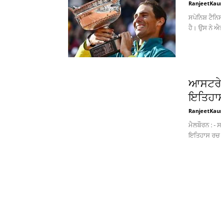
RanjeetKau
ਸਪੇਨਿਸ਼ ਟੈਨ
ਹੈ। ਉਸ ਨੇ ਐਤਵ
ਆਸਟਰੇਲ
ਇਤਿਹਾਸ,
RanjeetKau
ਮੈਲਬੌਰਨ : - 
ਇਤਿਹਾਸ ਰਚ ਦਿ