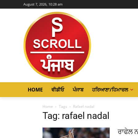
August 7, 2026, 10:28 am
HOME
ਵੀਡੀਓ
ਪੰਜਾਬ
ਹਰਿਆਣਾ/ਹਿਮਾਚਲ
Home
Tags
Rafael nadal
Tag: rafael nadal
ਰਾਫੇਲ ਨ