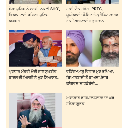
ਮੋਗਾ ਪੁਲਿਸ ਨੇ ਦਬੋਚੀ ‘ਨਕਲੀ SHO’,
ਹਾਈ-ਟੈਕ ਹੋਵੇਗਾ PRTC,
ਵਿਆਹ ਲਈ ਰਚਿਆ ਪੁਲਿਸ
ਯੂਪੀਆਈ- ਡੈਬਿਟ ਤੇ ਕ੍ਰੈਡਿਟ ਕਾਰਡ
ਅਫਸਰ...
ਰਾਹੀਂ ਆਨਲਾਈਨ ਭੁਗਤਾਨ...
ਪ੍ਰਧਾਨ ਮੰਤਰੀ ਮੋਦੀ ਨਾਲ ਸੁਖਬੀਰ
ਵੜਿੰਗ-ਆਸ਼ੂ ਵਿਵਾਦ ਮੁੜ ਭਖਿਆ,
ਬਾਦਲ ਦੀ ਮਿਲਣੀ ਨੇ ਮੁੜ ਸਿਆਸਤ...
ਬਿਆਨਬਾਜ਼ੀ ਤੋਂ ਬਾਅਦ ਪੰਜਾਬ
ਕਾਂਗਰਸ ’ਚ ਧੜੇਬੰਦੀ...
ਅਦਾਕਾਰ ਰਾਜਪਾਲ ਯਾਦਵ ਦਾ ਘਰ
ਹੋਵੇਗਾ ਕੁਰਕ