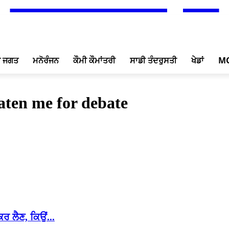
ਖ ਜਗਤ
ਮਨੋਰੰਜਨ
ਕੌਮੀ ਕੌਮਾਂਤਰੀ
ਸਾਡੀ ਤੰਦਰੁਸਤੀ
ਖੇਡਾਂ
M
aten me for debate
ਰ ਲੈਣ, ਕਿਉਂ...