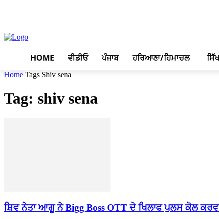
August 7, 2026, 2:07 pm
HOME
ਵੀਡੀਓ
ਪੰਜਾਬ
ਹਰਿਆਣਾ/ਹਿਮਾਚਲ
ਸਿੱ
Home
Tags
Shiv sena
Tag: shiv sena
ਸ਼ਿਵ ਨੇਤਾ ਆਗੂ ਨੇ Bigg Boss OTT ਦੇ ਖਿਲਾਫ ਪੁਲਸ ਕੋਲ ਕ