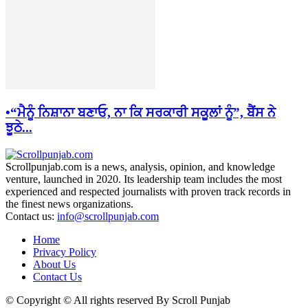
•“ਮੈਨੂੰ ਨਿਸ਼ਾਨਾ ਬਣਾਓ, ਨਾ ਕਿ ਸਰਕਾਰੀ ਸਕੂਲਾਂ ਨੂੰ”, ਬੈਂਸ ਨੇ
ਝੂਠੇ...
Scrollpunjab.com is a news, analysis, opinion, and knowledge
venture, launched in 2020. Its leadership team includes the most
experienced and respected journalists with proven track records in
the finest news organizations.
Contact us:
info@scrollpunjab.com
Home
Privacy Policy
About Us
Contact Us
© Copyright © All rights reserved By Scroll Punjab