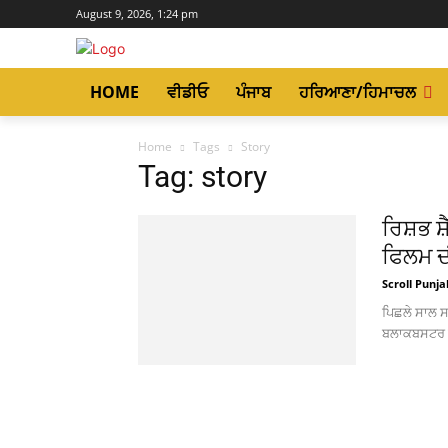
August 9, 2026, 1:24 pm
HOME
ਵੀਡੀਓ
ਪੰਜਾਬ
ਹਰਿਆਣਾ/ਹਿਮਾਚਲ
Home
Tags
Story
Tag: story
ਰਿਸ਼ਭ ਸ਼
ਫਿਲਮ ਦ
Scroll Punja
ਪਿਛਲੇ ਸਾਲ 
ਬਲਾਕਬਸਟਰ ਫਿਲ