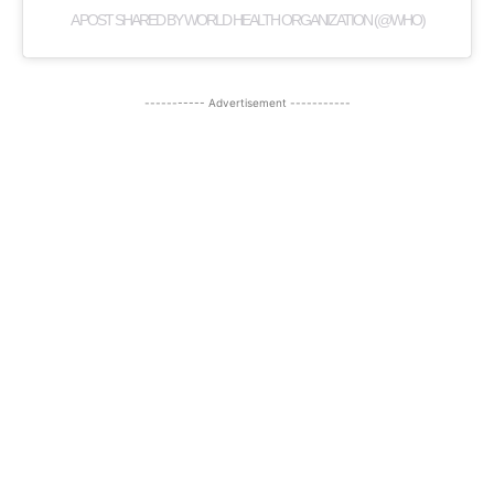
A POST SHARED BY WORLD HEALTH ORGANIZATION (@WHO)
----------- Advertisement -----------