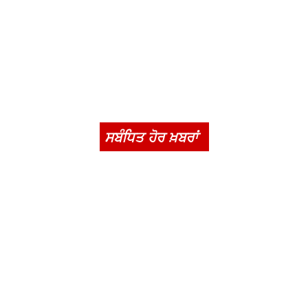
ਸਬੰਧਿਤ ਹੋਰ ਖ਼ਬਰਾਂ