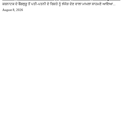
ਕਰਨਾਟਕ ਦੇ ਬੈਂਗਲੁਰੂ ਤੋਂ ਪਤੀ-ਪਤਨੀ ਦੇ ਰਿਸ਼ਤੇ ਨੂੰ ਝੰਜੋੜ ਦੇਣ ਵਾਲਾ ਮਾਮਲਾ ਸਾਹਮਣੇ ਆਇਆ...
August 8, 2026