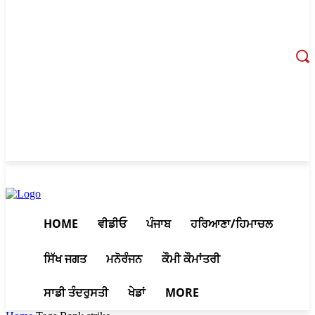
August 9, 2026, 7:51 pm
HOME
ਵੀਡੀਓ
ਪੰਜਾਬ
ਹਰਿਆਣਾ/ਹਿਮਾਚਲ
ਸਿੱਖ ਜਗਤ
ਮਨੋਰੰਜਨ
ਕੌਮੀ ਕੌਮਾਂਤਰੀ
ਸਾਡੀ ਤੰਦਰੁਸਤੀ
ਖੇਡਾਂ
MORE