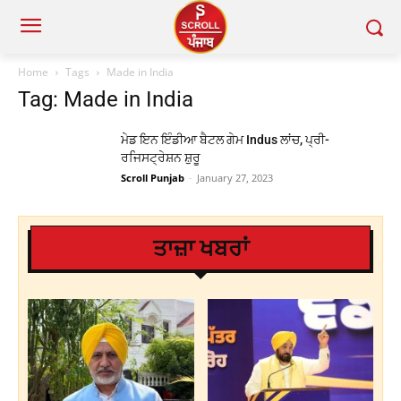
Home
Tags
Made in India
Tag: Made in India
ਮੇਡ ਇਨ ਇੰਡੀਆ ਬੈਟਲ ਗੇਮ Indus ਲਾਂਚ, ਪ੍ਰੀ-
ਰਜਿਸਟ੍ਰੇਸ਼ਨ ਸ਼ੁਰੂ
Scroll Punjab
-
January 27, 2023
ਤਾਜ਼ਾ ਖਬਰਾਂ