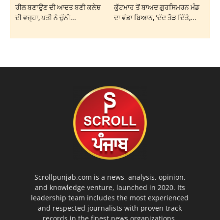
ਰੀਲ ਬਣਾਉਣ ਦੀ ਆਦਤ ਬਣੀ ਕਲੇਸ਼
ਕੁੱਟਮਾਰ ਤੋਂ ਬਾਅਦ ਗੁਰਸਿਮਰਨ ਮੰਡ
ਦੀ ਵਜ੍ਹਾ, ਪਤੀ ਨੇ ਚੁੰਨੀ...
ਦਾ ਵੱਡਾ ਬਿਆਨ, ‘ਦੰਦ ਤੋੜ ਦਿੱਤੇ,...
Scrollpunjab.com is a news, analysis, opinion,
and knowledge venture, launched in 2020. Its
leadership team includes the most experienced
and respected journalists with proven track
records in the finest news organizations.