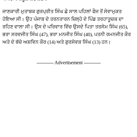
ਜਾਣਕਾਰੀ ਮੁਤਾਬਕ ਗੁਰਪ੍ਰੀਤ ਸਿੰਘ ਛੇ ਸਾਲ ਪਹਿਲਾਂ ਫੌਜ ਤੋਂ ਸੇਵਾਮੁਕਤ
ਹੋਇਆ ਸੀ। ਉਹ ਪੰਜਾਬ ਦੇ ਤਰਨਤਾਰਨ ਜ਼ਿਲ੍ਹੇ ਦੇ ਪਿੰਡ ਤਰਹਾਤੂਚਕ ਦਾ
ਰਹਿਣ ਵਾਲਾ ਸੀ। ਉਸ ਦੇ ਪਰਿਵਾਰ ਵਿੱਚ ਉਸਦੇ ਪਿਤਾ ਤਰਸੇਮ ਸਿੰਘ (65),
ਭਰਾ ਸਰਵਜੀਤ ਸਿੰਘ (47), ਭਰਾ ਮਨਜੀਤ ਸਿੰਘ (40), ਪਤਨੀ ਰਮਨਜੀਤ ਕੌਰ
ਅਤੇ ਦੋ ਬੱਚੇ ਅਸ਼ਵਿਨ ਕੌਰ (14) ਅਤੇ ਗੁਰਸੇਵਕ ਸਿੰਘ (13) ਹਨ।
----------- Advertisement -----------