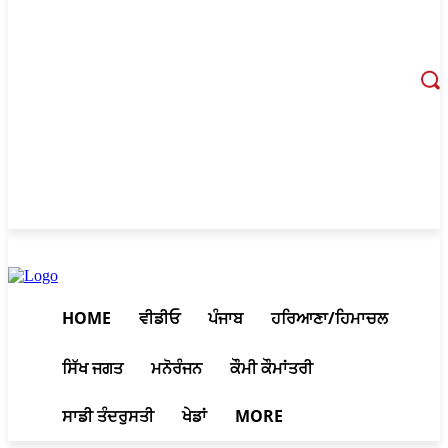
August 9, 2026, 7:29 pm
HOME
ਵੀਡੀਓ
ਪੰਜਾਬ
ਹਰਿਆਣਾ/ਹਿਮਾਚਲ
ਸਿੱਖ ਜਗਤ
ਮਨੋਰੰਜਨ
ਕੌਮੀ ਕੌਮਾਂਤਰੀ
ਸਾਡੀ ਤੰਦਰੁਸਤੀ
ਖੇਡਾਂ
MORE