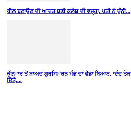
ਰੀਲ ਬਣਾਉਣ ਦੀ ਆਦਤ ਬਣੀ ਕਲੇਸ਼ ਦੀ ਵਜ੍ਹਾ, ਪਤੀ ਨੇ ਚੁੰਨੀ...
ਕੁੱਟਮਾਰ ਤੋਂ ਬਾਅਦ ਗੁਰਸਿਮਰਨ ਮੰਡ ਦਾ ਵੱਡਾ ਬਿਆਨ, ‘ਦੰਦ ਤੋੜ
ਦਿੱਤੇ,...