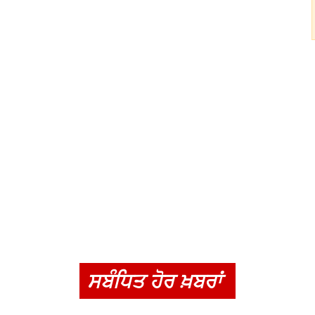
ਸਬੰਧਿਤ ਹੋਰ ਖ਼ਬਰਾਂ