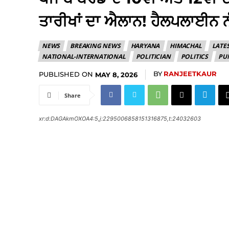
ਤਾਰੀਖਾਂ ਦਾ ਐਲਾਨ! ਹੈਲਪਲਾਈਨ ਨ
NEWS
BREAKING NEWS
HARYANA
HIMACHAL
LATE
NATIONAL-INTERNATIONAL
POLITICIAN
POLITICS
PU
BY
RANJEETKAUR
PUBLISHED ON
MAY 8, 2026
Share
xr:d:DAGAkmOXOA4:5,j:2295006858151316875,t:24032603