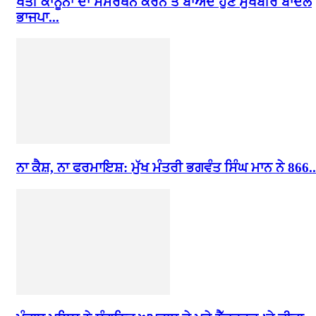
ਖੇਤੀ ਕਾਨੂੰਨਾਂ ਦਾ ਸਮਰਥਨ ਕਰਨ ਤੋਂ ਬਾਅਦ ਹੁਣ ਸੁਖਬੀਰ ਬਾਦਲ
ਭਾਜਪਾ...
ਨਾ ਕੈਸ਼, ਨਾ ਫਰਮਾਇਸ਼: ਮੁੱਖ ਮੰਤਰੀ ਭਗਵੰਤ ਸਿੰਘ ਮਾਨ ਨੇ 866..