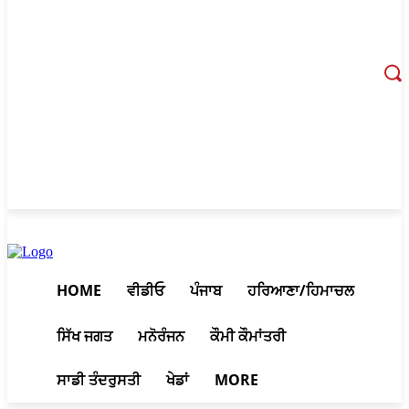
August 9, 2026, 6:58 pm
HOME
ਵੀਡੀਓ
ਪੰਜਾਬ
ਹਰਿਆਣਾ/ਹਿਮਾਚਲ
ਸਿੱਖ ਜਗਤ
ਮਨੋਰੰਜਨ
ਕੌਮੀ ਕੌਮਾਂਤਰੀ
ਸਾਡੀ ਤੰਦਰੁਸਤੀ
ਖੇਡਾਂ
MORE