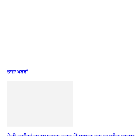
ਤਾਜ਼ਾ ਖਬਰਾਂ