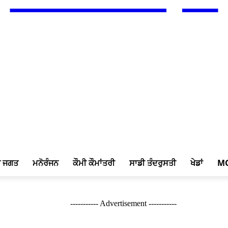
ਖ ਜਗਤ
ਮਨੋਰੰਜਨ
ਕੌਮੀ ਕੌਮਾਂਤਰੀ
ਸਾਡੀ ਤੰਦਰੁਸਤੀ
ਖੇਡਾਂ
M
----------- Advertisement -----------