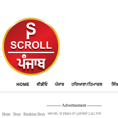
August 7, 2026, 12:27 pm
HOME
ਵੀਡੀਓ
ਪੰਜਾਬ
ਹਰਿਆਣਾ/ਹਿਮਾਚਲ
ਸਿੱ
----------- Advertisement -----------
Home
News
Breaking News
ਅੱਜ IPL 'ਚ PBKS ਦਾ ਮੁਕਾਬਲਾ LSG ਨਾਲ