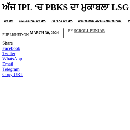
ਅੱਜ IPL ‘ਚ PBKS ਦਾ ਮੁਕਾਬਲਾ LSG
NEWS
BREAKING NEWS
LATEST NEWS
NATIONAL-INTERNATIONAL
P
BY
SCROLL PUNJAB
MARCH 30, 2024
PUBLISHED ON
Share
Facebook
Twitter
WhatsApp
Email
Telegram
Copy URL