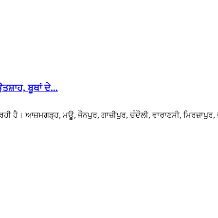
਼ਾਹ, ਬੂਥਾਂ ਦੇ...
ਹੀ ਹੈ। ਆਜ਼ਮਗੜ੍ਹ, ਮਊ, ਜੌਨਪੁਰ, ਗਾਜ਼ੀਪੁਰ, ਚੰਦੌਲੀ, ਵਾਰਾਣਸੀ, ਮਿਰਜ਼ਾਪੁਰ, 