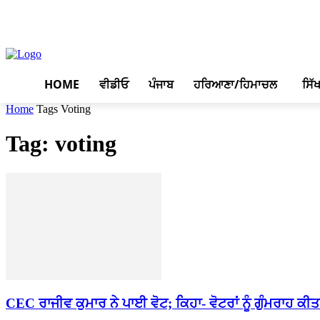
August 8, 2026, 3:17 pm
HOME
ਵੀਡੀਓ
ਪੰਜਾਬ
ਹਰਿਆਣਾ/ਹਿਮਾਚਲ
ਸਿੱ
Home
Tags
Voting
Tag: voting
CEC ਰਾਜੀਵ ਕੁਮਾਰ ਨੇ ਪਾਈ ਵੋਟ; ਕਿਹਾ- ਵੋਟਰਾਂ ਨੂੰ ਗੁੰਮਰਾਹ ਕੀਤਾ 